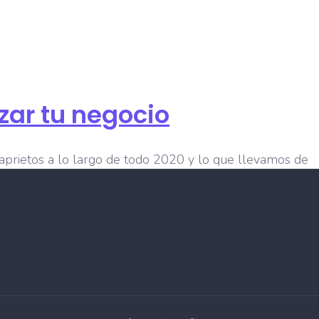
zar tu negocio
 aprietos a lo largo de todo 2020 y lo que llevamos de
aciones de aforo y el aumento de […]