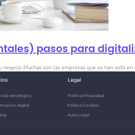
ales) pasos para digitali
 tu negocio Muchas son las empresas que se han visto en
cias. El encierro de los ciudadanos junto con las limit
cios
Legal
oría estratégica
Política Privacidad
rmación digital
Política Cookies
ing
Aviso Legal