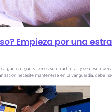
oso? Empieza por una estr
lgunas organizaciones son fructíferas y se desempeñan 
nización necesite mantenerse en la vanguardia, debe hac