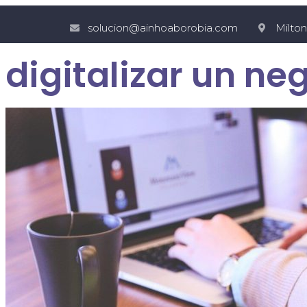
solucion@ainhoaborobia.com
Milto
digitalizar un ne