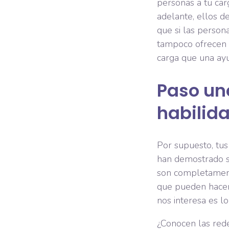
personas a tu car
adelante, ellos 
que si las persona
tampoco ofrecen s
carga que una ay
Paso un
habilid
Por supuesto, tu
han demostrado su
son completament
que pueden hacer,
nos interesa es l
¿Conocen las red