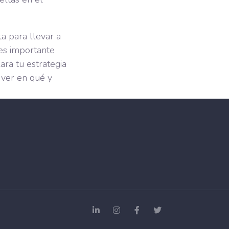
a para llevar a
 es importante
ara tu estrategia
 ver en qué y