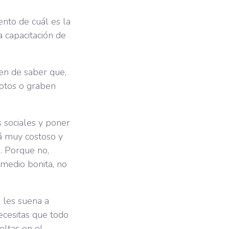
nto de cuál es la
a capacitación de
ben de saber que,
otos o graben
s sociales y poner
rá muy costoso y
. Porque no,
medio bonita, no
s les suena a
ecesitas que todo
eltas en el