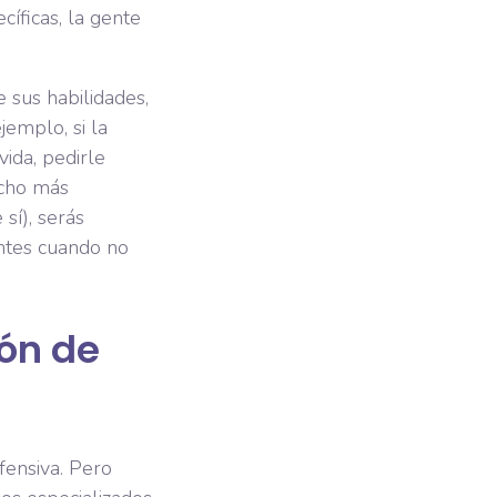
íficas, la gente
 sus habilidades,
jemplo, si la
ida, pedirle
ucho más
sí), serás
ntes cuando no
ión de
efensiva. Pero