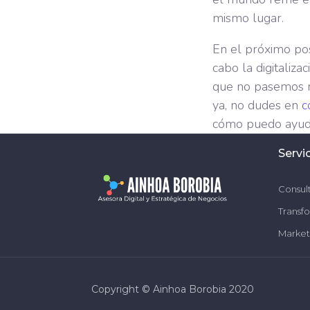
mismo lugar.
En el próximo pos
cabo la digitaliz
que no pasemos na
ya, no dudes en
c
cómo puedo ayud
Servi
Consult
Transfo
Market
​​Copyright © Ainhoa Borobia 2020