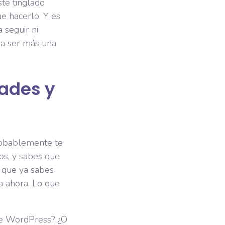
ste tinglado
e hacerlo. Y es
 seguir ni
 a ser más una
dades y
robablemente te
os, y sabes que
 que ya sabes
a ahora. Lo que
de WordPress? ¿O