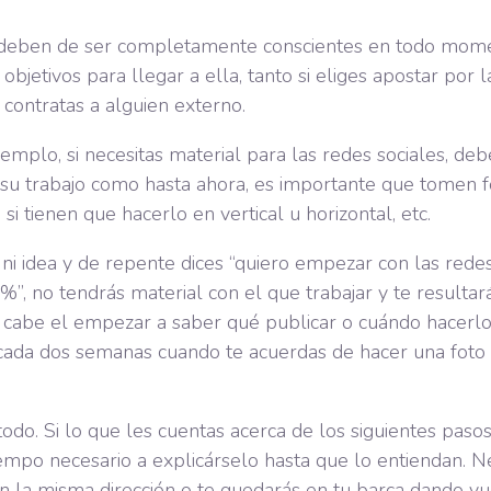
 deben de ser completamente conscientes en todo mome
objetivos para llegar a ella, tanto si eliges apostar por l
 contratas a alguien externo.
emplo, si necesitas material para las redes sociales, de
su trabajo como hasta ahora, es importante que tomen f
si tienen que hacerlo en vertical u horizontal, etc.
n ni idea y de repente dices “quiero empezar con las rede
0%”, no tendrás material con el que trabajar y te resulta
i cabe el empezar a saber qué publicar o cuándo hacerlo
cada dos semanas cuando te acuerdas de hacer una foto 
todo. Si lo que les cuentas acerca de los siguientes paso
tiempo necesario a explicárselo hasta que lo entiendan. N
 la misma dirección o te quedarás en tu barca dando vu