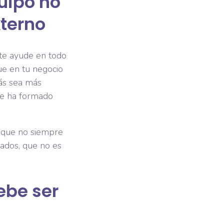
quipo no
xterno
 te ayude en todo
que en tu negocio
zás sea más
se ha formado
e que no siempre
eados, que no es
ebe ser