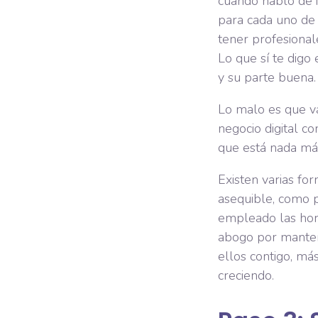
cuando hablo de i
para cada uno de 
tener profesiona
Lo que sí te digo
y su parte buena.
Lo malo es que va
negocio digital c
que está nada más
Existen varias f
asequible, como 
empleado las hora
abogo por manten
ellos contigo, má
creciendo.