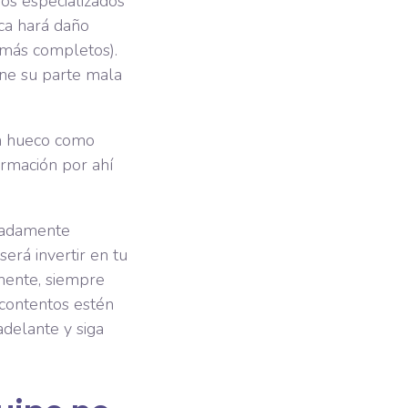
sos especializados
nca hará daño
 más completos).
ene su parte mala
un hueco como
ormación por ahí
emadamente
será invertir en tu
mente, siempre
contentos estén
adelante y siga