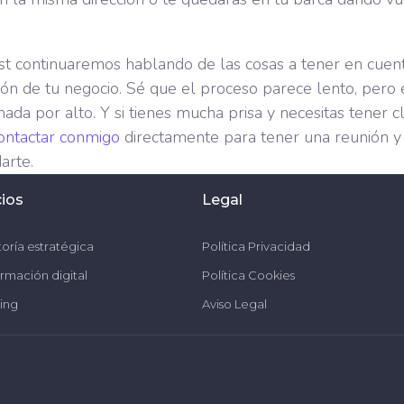
t continuaremos hablando de las cosas a tener en cuent
ación de tu negocio. Sé que el proceso parece lento, pero
da por alto. Y si tienes mucha prisa y necesitas tener cl
ontactar conmigo
directamente para tener una reunión y
arte.
cios
Legal
oría estratégica
Política Privacidad
rmación digital
Política Cookies
ing
Aviso Legal