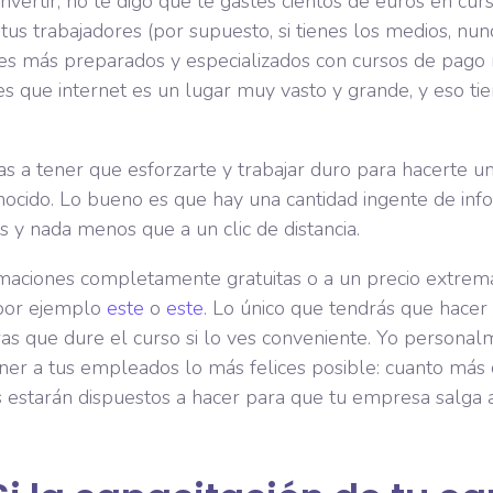
nvertir, no te digo que te gastes cientos de euros en cur
tus trabajadores (por supuesto, si tienes los medios, nu
les más preparados y especializados con cursos de pago
 es que internet es un lugar muy vasto y grande, y eso ti
s a tener que esforzarte y trabajar duro para hacerte 
onocido. Lo bueno es que hay una cantidad ingente de inf
 y nada menos que a un clic de distancia.
ormaciones completamente gratuitas o a un precio extr
por ejemplo
este
o
este
. Lo único que tendrás que hacer 
s que dure el curso si lo ves conveniente. Yo personal
er a tus empleados lo más felices posible: cuanto más 
s estarán dispuestos a hacer para que tu empresa salga 