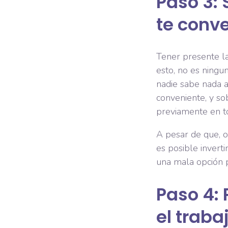
Paso 3: 
te conve
Tener presente la
esto, no es ningu
nadie sabe nada a
conveniente, y s
previamente en t
A pesar de que, o
es posible invert
una mala opción p
Paso 4: 
el traba