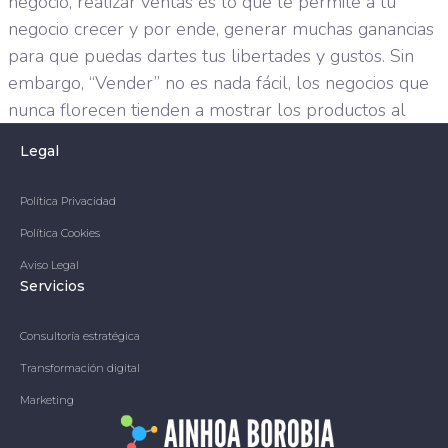
negocio, realizar ventas es lo que le permite a tu
negocio crecer y por ende, generar muchas ganancias
para que puedas dartes tus libertades y gustos. Sin
embargo, “Vender” no es nada fácil, los negocios que
nunca florecen tienden a mostrar los productos al
público, […]
Legal
Política Privacidad
Política Cookies
Aviso Legal
Servicios
Consultoría estratégica
Transformación digital
Marketing